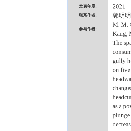
2021
发表年度:
郭明明
联系作者:
M. M. G
参与作者:
Kang, 
The spa
consump
gully h
on five
headwal
changes
headcut
as a po
plunge 
decreas