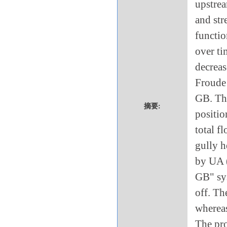
upstrea
and str
functio
over ti
decreas
Froude
GB. Th
摘要:
positio
total f
gully h
by UA (
GB" sys
off. Th
whereas
The pro