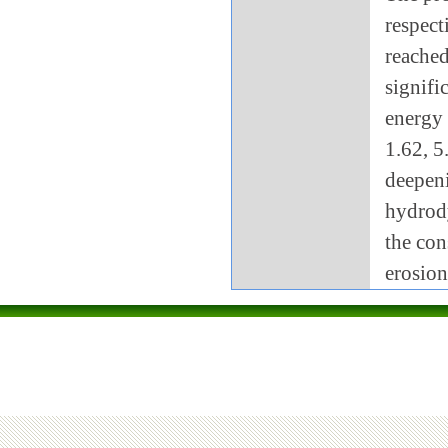
respect
reached
signifi
energy 
1.62, 5
deepeni
hydrody
the con
erosion