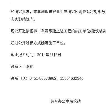
经研究批准，东北地理与农业生态研究所海伦站将对部分
态实验站院内。
现公开邀请招标，有意承建上述工程的施工单位
(
建筑装
通过公开邀标方式确定施工单位。
截止报名时间：
2014
年
6
月
5
日
联系人：李猛
联系电话：
0451-86673962
、
15804632340
综合办公室海伦站