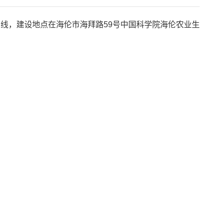
管线，建设地点在海伦市海拜路
59
号中国科学院海伦农业生