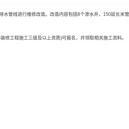
排水管线进行维修改造。改造内容包括
8
个渗水井，
150
延长米
饰装修工程施工三级及以上资质
)
可报名，并领取相关施工资料。