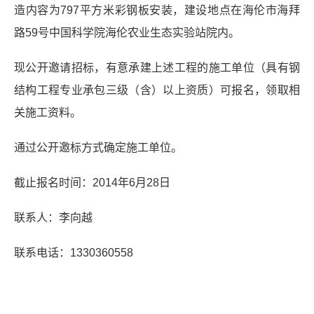
造内容为
797
平方米
彩钢板安装，建设地点在海伦市海拜
路
59
号中国科学院海伦农业生态实验站院内。
现公开邀请招标，有意承建上述工程的施工单位（
具有钢
结构工程专业承包三级（含）以上资质）可报名，领取相
关施工资料。
通过公开邀标方式确定施工单位。
截止报名时间：
2014
年
6
月
28
日
联系人：李向越
联系电话：
1330360558