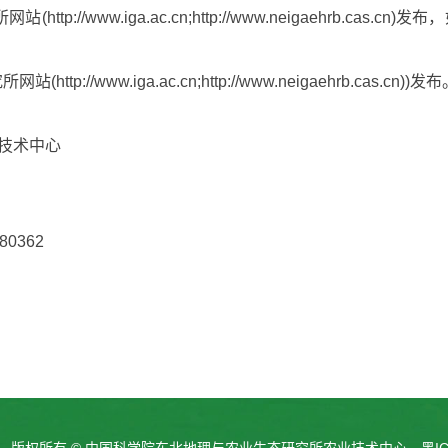
所网站
(
http://www.iga.ac.cn
;
http://www.neigaehrb.cas.cn
)
发布，
究所网站
(
http://www.iga.ac.cn
;
http://www.neigaehrb.cas.cn
))
发布
技术中心
080362