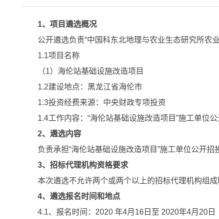
1
、项目遴选概况
公开遴选负责
“
中国科东北地理与农业生态研究所农业
1.1
项目名称
（
1
）海伦站基础设施改造项目
1.2
建设地点：黑龙江省海伦市
1.3
投资经费来源：中央财政专项投资
1.4
工作内容：“海伦站基础设施改造项目”施工单位
2
、遴选内容
负责承担“海伦站基础设施改造项目”施工单位公开招
3
、招标代理机构资格要求
本次遴选不允许两个或两个以上的招标代理机构组成
4
、遴选报名时间和地点
4.1
、报名时间：
2020
年
4
月
16
日至
2020
年
4
月
20
日