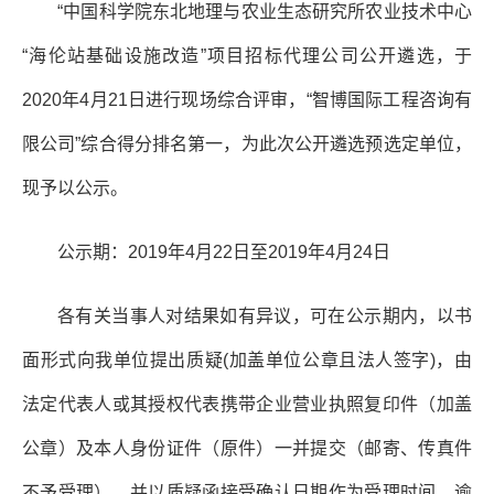
“
中国科学院东北地理与农业生态研究所农业技术中心
“海伦站基础设施改造”项目
招标代理公司公开遴选，于
2020
年
4
月
21
日进行现场综合评审，“智博国际工程咨询有
限公司”综合得分排名第一，为此次公开遴选预选定单位，
现予以公示。
公示期：
2019
年
4
月
22
日至
2019
年
4
月
24
日
各有关当事人对结果如有异议，可在公示期内，以书
面形式向我单位提出质疑
(
加盖单位公章且法人签字
)
，由
法定代表人或其授权代表携带企业营业执照复印件（加盖
公章）及本人身份证件（原件）一并提交（邮寄、传真件
不予受理），并以质疑函接受确认日期作为受理时间。逾