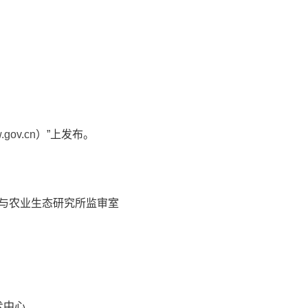
w.gov.cn
）”上发布。
与农业生态研究所监审室
术中心