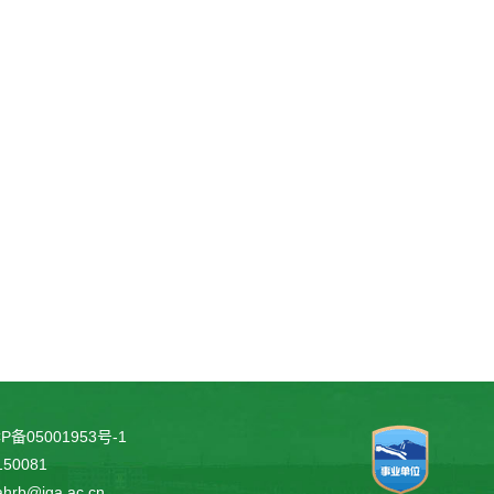
P备05001953号-1
0081
ahrb@iga.ac.cn