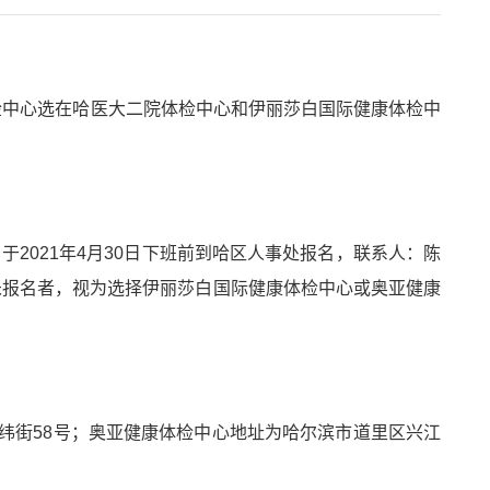
检中心选在哈医大二院体检中心和伊丽莎白国际健康体检中
，于
2021
年
4
月
30
日下班前到哈区人事处报名，联系人：陈
未报名者，视为选择伊丽莎白国际健康体检中心或
奥亚健康
纬街
58
号；奥亚健康体检中心地址为哈尔滨市道里区兴江