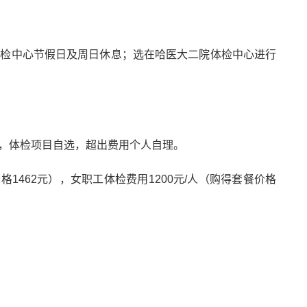
体检中心节假日及周日休息；选在哈医大二院体检中心进行
，体检项目自选，超出费用个人自理。
价格
1462
元），女职工体检费用
1200
元
/
人（购得套餐价格