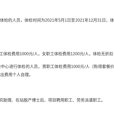
体检的人员，体检时间为
2021
年
5
月
1
日至
2021
年
12
月
31
日，
工体检费用
1000
元
/
人，女职工体检费用
1200
元
/
人，体检无折扣
检中心进行体检的人员，男职工体检费用
1000
元
/
人（购得套餐
超出费用个人自理。
究助理、在站脱产博士后、项目聘用职工、劳务派遣职工。