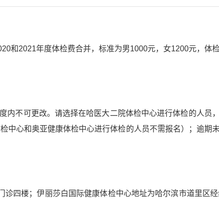
020
和
2021
年度体检费合并，标准为男
1000
元，女
1200
元，体
度内不可更改。请选择在哈医大二院体检中心进行体检的人员
体检中心和
奥亚健康体检中心
进行体检的人员不需报名）；逾期
门诊四楼；伊丽莎白国际健康体检中心地址为哈尔滨市道里区经