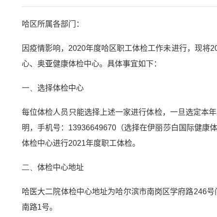
哈区所属各部门：
因疫情影响，
2020
年度哈区职工体检工作未进行，现将
2
心、奥
亚
健康体检中心。具体事宜如下：
一、
选择体检中心
每位体检人员只能选择上述一家进行体检，一旦选定本年
明，手机号：
13936649670
（选择在伊丽莎白国际健康
体检中心
进行
2021
年度职工体检。
二、
体检中心地址
哈医大二院体检中心地址为哈尔滨市南岗区学府路
246
号
南路
1
号。