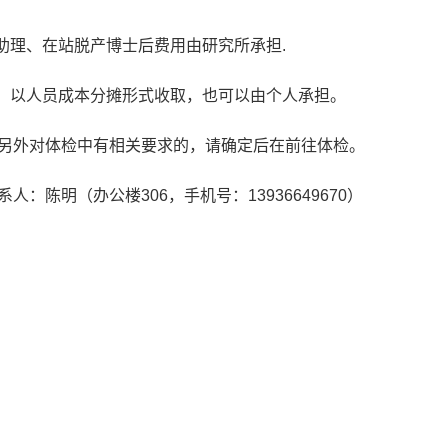
助理、在站脱产博士后费用由研究所承担
.
，以人员成本分摊形式收取，也可以由个人承担。
另外对体检中有相关要求的，请确定后在前往体检。
系人：陈明（办公楼
306
，手机号：
13936649670
）