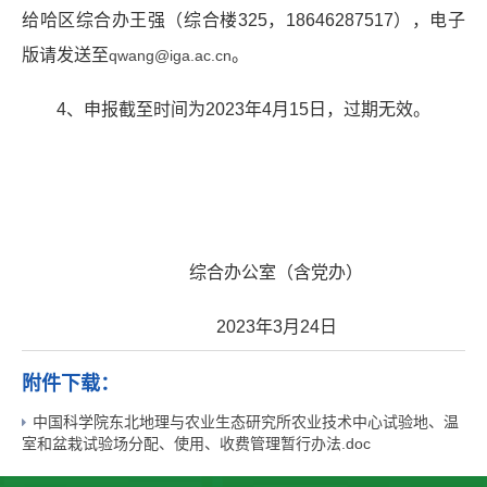
给哈区综合办王强（综合楼
325
，
18646287517
），电子
版请发送至
。
qwang@iga.ac.cn
4
、申报截至时间为
2023
年
4
月
15
日，过期无效。
综合办公室（含党办）
2023
年
3
月
24
日
附件下载：
中国科学院东北地理与农业生态研究所农业技术中心试验地、温
室和盆栽试验场分配、使用、收费管理暂行办法.doc